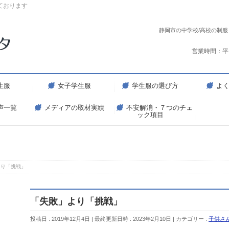
ております
静岡市の中学校/高校の制
営業時間：平
生服
女子学生服
学生服の選び方
よ
声一覧
メディアの取材実績
不安解消・７つのチェ
ック項目
より「挑戦」
「失敗」より「挑戦」
投稿日 : 2019年12月4日
最終更新日時 : 2023年2月10日
カテゴリー :
子供さ