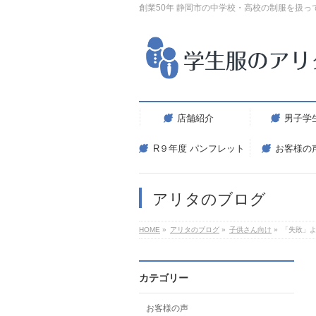
創業50年 静岡市の中学校・高校の制服を扱っ
店舗紹介
男子学
R９年度 パンフレット
お客様の
アリタのブログ
HOME
»
アリタのブログ
»
子供さん向け
»
「失敗」
カテゴリー
お客様の声