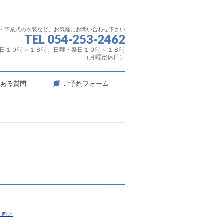
服・卒業式の衣装など、お気軽にお問い合わせ下さい
TEL 054-253-2462
日１０時～１８時、日曜・祭日１０時～１８時
（月曜定休日）
くある質問
ご予約フォーム
ん向け