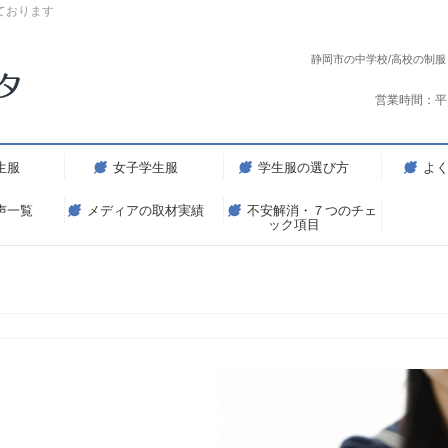
ております
静岡市の中学校/高校の制
営業時間：平
生服
女子学生服
学生服の選び方
よ
声一覧
メディアの取材実績
不安解消・７つのチェ
ック項目