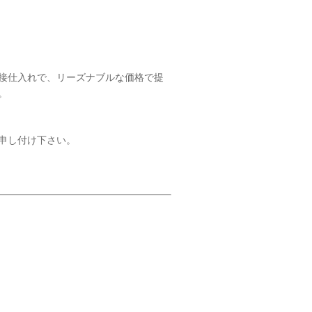
接仕入れで、リーズナブルな価格で提
。
申し付け下さい。