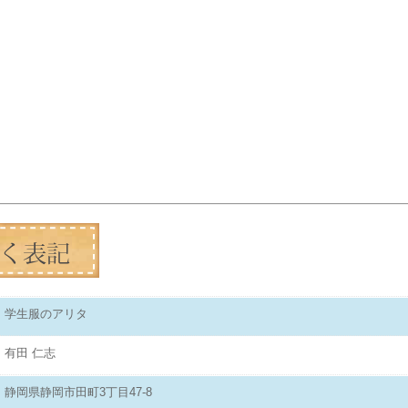
学生服のアリタ
有田 仁志
静岡県静岡市田町3丁目47-8