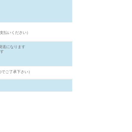
支払いください）
発送になります
ます
のでご了承下さい）