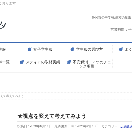
ております
静岡市の中学校/高校の制
営業時間：平
生服
女子学生服
学生服の選び方
よ
声一覧
メディアの取材実績
不安解消・７つのチェ
ック項目
変えて考えてみよう
★視点を変えて考えてみよう
投稿日 : 2020年6月11日
最終更新日時 : 2023年2月10日
カテゴリー :
子供さ