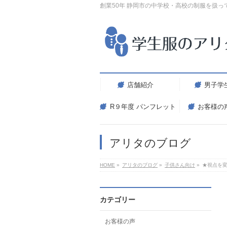
創業50年 静岡市の中学校・高校の制服を扱っ
店舗紹介
男子学
R９年度 パンフレット
お客様の
アリタのブログ
HOME
»
アリタのブログ
»
子供さん向け
»
★視点を
カテゴリー
お客様の声