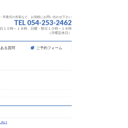
服・卒業式の衣装など、お気軽にお問い合わせ下さい
TEL 054-253-2462
日１０時～１８時、日曜・祭日１０時～１８時
（月曜定休日）
くある質問
ご予約フォーム
ん向け